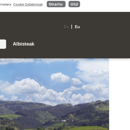
Onartu
Utzi
erroetara
Cookie Gidalerroak
Es
Eu
ak
Albisteak