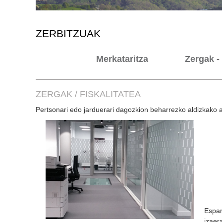
ZERBITZUAK
Merkataritza
Zergak - 
ZERGAK / FISKALITATEA
Pertsonari edo jarduerari dagozkion beharrezko aldizkako a
Espar
izaera