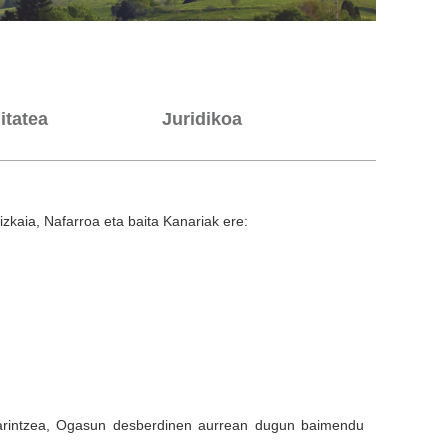
itatea
Juridikoa
zkaia, Nafarroa eta baita Kanariak ere:
 arintzea, Ogasun desberdinen aurrean dugun baimendu