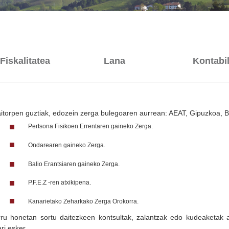
Fiskalitatea
Lana
Kontabil
itorpen guztiak, edozein zerga bulegoaren aurrean: AEAT, Gipuzkoa, Bi
Pertsona Fisikoen Errentaren gaineko Zerga.
Ondarearen gaineko Zerga.
Balio Erantsiaren gaineko Zerga.
P.F.E.Z -ren atxikipena.
Kanarietako Zeharkako Zerga Orokorra.
ru honetan sortu daitezkeen kontsultak, zalantzak edo kudeaketak
ri esker.