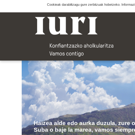
Cookieak darabiltzagu gure zerbitzuak hobetzeko. Informazi
Haizea alde edo aurka duzula, zure 
Suba o baje la marea, vamos siempr